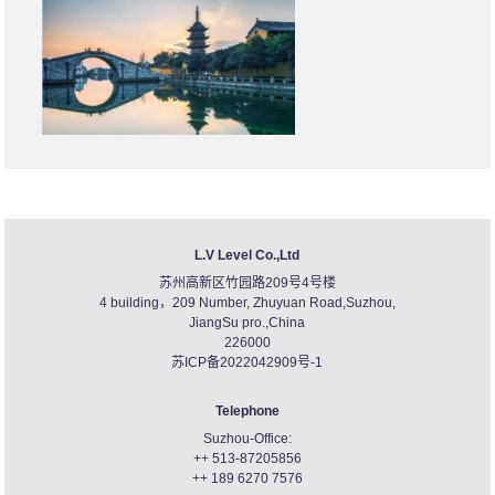
L.V Level Co.,Ltd
苏州高新区竹园路209号4号楼
4 building，209 Number, Zhuyuan Road,Suzhou,
JiangSu pro.,China
226000
苏ICP备2022042909号-1
Telephone
Suzhou-Office:
++ 513-87205856
++ 189 6270 7576