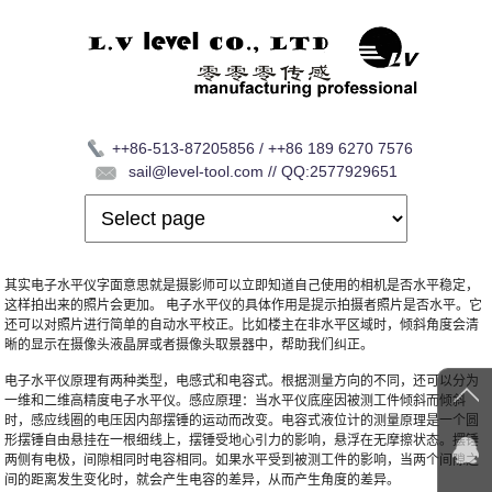
++86-513-87205856 / ++86 189 6270 7576
sail@level-tool.com // QQ:2577929651
其实电子水平仪字面意思就是摄影师可以立即知道自己使用的相机是否水平稳定，
这样拍出来的照片会更加。 电子水平仪的具体作用是提示拍摄者照片是否水平。它
还可以对照片进行简单的自动水平校正。比如楼主在非水平区域时，倾斜角度会清
晰的显示在摄像头液晶屏或者摄像头取景器中，帮助我们纠正。
电子水平仪原理有两种类型，电感式和电容式。根据测量方向的不同，还可以分为
一维和二维高精度电子水平仪。感应原理：当水平仪底座因被测工件倾斜而倾斜
时，感应线圈的电压因内部摆锤的运动而改变。电容式液位计的测量原理是一个圆
形摆锤自由悬挂在一根细线上，摆锤受地心引力的影响，悬浮在无摩擦状态。摆锤
两侧有电极，间隙相同时电容相同。如果水平受到被测工件的影响，当两个间隙之
间的距离发生变化时，就会产生电容的差异，从而产生角度的差异。