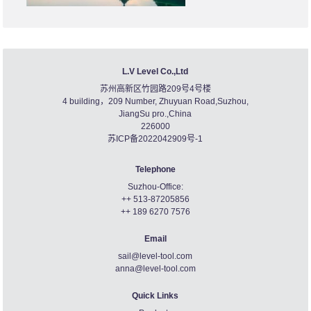
L.V Level Co.,Ltd
苏州高新区竹园路209号4号楼
4 building，209 Number, Zhuyuan Road,Suzhou,
JiangSu pro.,China
226000
苏ICP备2022042909号-1
Telephone
Suzhou-Office:
++ 513-87205856
++ 189 6270 7576
Email
sail@level-tool.com
anna@level-tool.com
Quick Links