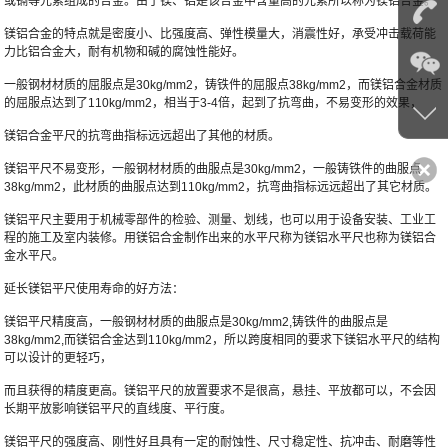
或镉等元素组成的合金。由于镁、铝是该合金中含量高的元素所以称为镁铝合金。
镁铝合金的特点就是密度小、比强度高、弹性模量大，消震性好，承受冲击载荷能
力比铝合金大，耐有机物和碱的腐蚀性能好。
一般钢材材质的屈服点是30kg/mm2，铸铁件的屈服点38kg/mm2，而镁铝合金材质
的屈服点达到了110kg/mm2，相当于3-4倍，起到了抗弯曲，不易变形的效果，
镁铝合金平尺的抗弯曲指标远远超出了其他的材质。
镁铝平尺不易变形，一般钢材材质的曲服点是30kg/mm2，一般铸铁件的曲服点
38kg/mm2，此材质的曲服点达到110kg/mm2，抗弯曲指标远远超出了其它材质。
镁铝平尺主要用于机械零部件的检验、测量、划线，也可以用于设备安装、工业工
程的施工及室内装修。用镁铝合金制作出来的水平尺称为镁铝水平尺也称为镁铝合
金水平尺。
延长镁铝平尺使用寿命的好方法：
镁铝平尺精度高，一般钢材材质的曲服点是30kg/mm2,铸铁件的曲服点是
38kg/mm2,而镁铝合金达到110kg/mm2，所以跨度相同的要求下镁铝水平尺的结构
可以设计的更轻巧，
而且获得的精度更高。镁铝平尺的放置要求不是很高，悬挂、平放都可以，不会因
长期平放影响镁铝平尺的直线度、平行度。
镁铝平尺的强度高、刚性好且具有一定的耐蚀性、尺寸稳定性、抗冲击、耐磨等性