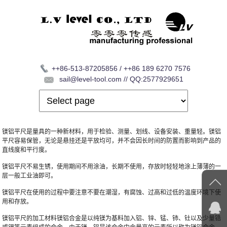
++86-513-87205856 / ++86 189 6270 7576
sail@level-tool.com // QQ:2577929651
镁铝平尺是量具的一种新材料，用于检验、测量、划线、设备安装、重量轻。镁铝
平尺容易保管，无论是悬挂还是平放均可，并不会因长时间的防置而影响到产品的
直线度和平行度。
镁铝平尺不易生锈，使用期间不用涂油，长期不使用，存放时轻轻地涂上薄薄的一
层一般工业油即可。
镁铝平尺在使用的过程中要注意不要在潮湿，有腐蚀、过高和过低的温度环境下使
用和存放。
镁铝平尺的加工材料镁铝合金是以纯镁为基料加入铝、锌、锰、铈、钍以及少量锆