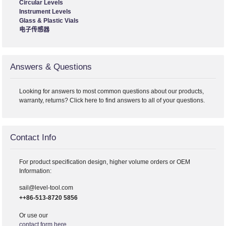
Circular Levels
Instrument Levels
Glass & Plastic Vials
电子传感器
Answers & Questions
Looking for answers to most common questions about our products,
warranty, returns? Click here to find answers to all of your questions.
Contact Info
For product specification design, higher volume orders or OEM
Information:
sail@level-tool.com
++86-513-8720 5856
Or use our
contact form here