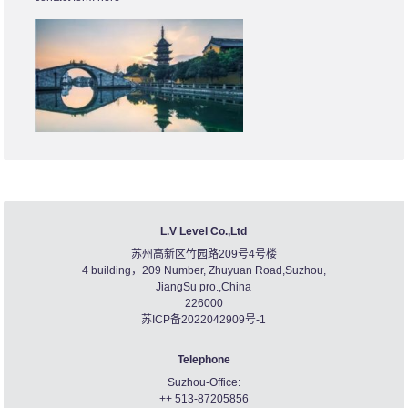
L.V Level Co.,Ltd
苏州高新区竹园路209号4号楼
4 building，209 Number, Zhuyuan Road,Suzhou,
JiangSu pro.,China
226000
苏ICP备2022042909号-1
Telephone
Suzhou-Office:
++ 513-87205856