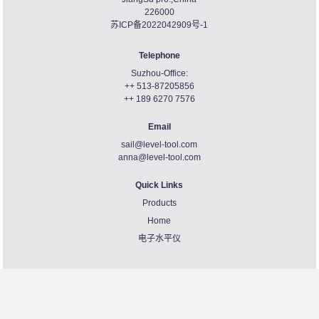
226000
苏ICP备2022042909号-1
Telephone
Suzhou-Office:
++ 513-87205856
++ 189 6270 7576
Email
sail@level-tool.com
anna@level-tool.com
Quick Links
Products
Home
电子水平仪