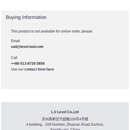
Buying Information
This product is not available for online order, please:
Email
sail@level-tool.com
Call
++86-513-8720 5856
Use our
contact form here
L.V Level Co.,Ltd
苏州高新区竹园路209号4号楼
4 building，209 Number, Zhuyuan Road,Suzhou,
JiangSu pro.,China