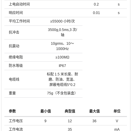
上电启动时间
0.2
s
响应时间
0.01
s
平均工作时间
≥55000 小时/次
3500g,0.5ms,3 次/
抗冲击
轴
10grms、10～
抗震动
1000Hz
绝缘电阻
≥100MΩ
防水等级
IP67
标配 1.5 米长度、耐
电缆线
磨、防油、宽温、
屏蔽电缆线5*0.2
重量
75g（不含包装盒）
参数
最小值
典型值
最大值
单位
工作电压
9
12
36
V
工作电流
35
mA