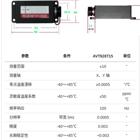
参数
条件
AVT928T15
单位
测量范围
±10
°
测量轴
X、Y 轴
零点温度漂移
-40～+85℃
±0.0005
°/℃
ppm/
灵敏度温度系数
-40～+85℃
≤50
℃
频率响应
100
Hz
分辨率
带宽 5Hz
0.0005
°
精度
-40～+85℃
0.003
°
长期稳定性
-40～+85℃
<0.003
°