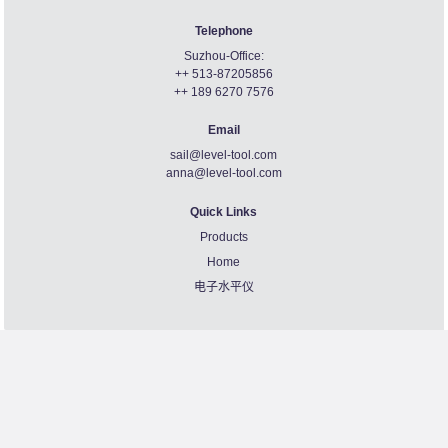
Telephone
Suzhou-Office:
++ 513-87205856
++ 189 6270 7576
Email
sail@level-tool.com
anna@level-tool.com
Quick Links
Products
Home
电子水平仪