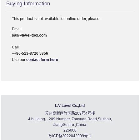
Buying Information
This product is not available for online order, please:
Email
sail@level-tool.com
Call
++86-513-8720 5856
Use our
contact form here
L.V Level Co.,Ltd
苏州高新区竹园路209号4号楼
4 building，209 Number, Zhuyuan Road,Suzhou,
JiangSu pro.,China
226000
苏ICP备2022042909号-1