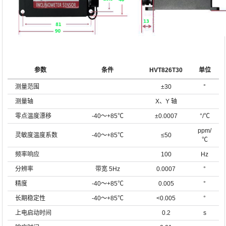
参数
条件
HVT826T30
单位
测量范围
±30
°
测量轴
X、Y 轴
零点温度漂移
-40～+85℃
±0.0007
°/℃
ppm/
灵敏度温度系数
-40～+85℃
≤50
℃
频率响应
100
Hz
分辨率
带宽 5Hz
0.0007
°
精度
-40～+85℃
0.005
°
长期稳定性
-40～+85℃
<0.005
°
上电启动时间
0.2
s