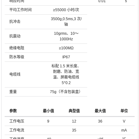
响应时间
0.01
s
平均工作时间
≥55000 小时/次
3500g,0.5ms,3 次/
抗冲击
轴
10grms、10～
抗震动
1000Hz
绝缘电阻
≥100MΩ
防水等级
IP67
标配 1.5 米长度、
耐磨、防油、宽
电缆线
温、屏蔽电缆线
5*0.2
重量
75g（不含包装盒）
参数
最小值
典型值
最大值
单位
工作电压
9
12
36
V
工作电流
35
mA