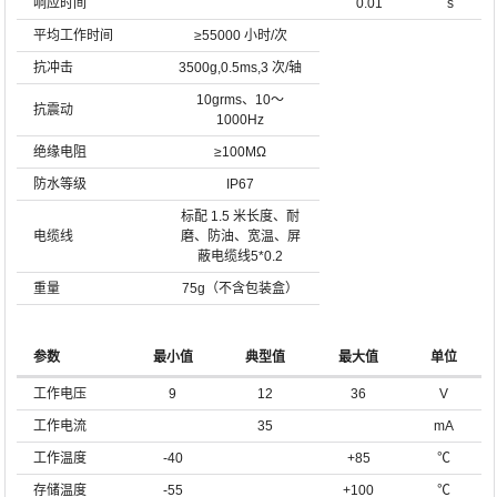
响应时间
0.01
s
平均工作时间
≥55000 小时/次
抗冲击
3500g,0.5ms,3 次/轴
10grms、10～
抗震动
1000Hz
绝缘电阻
≥100MΩ
防水等级
IP67
标配 1.5 米长度、耐
电缆线
磨、防油、宽温、屏
蔽电缆线5*0.2
重量
75g（不含包装盒）
参数
最小值
典型值
最大值
单位
工作电压
9
12
36
V
工作电流
35
mA
工作温度
-40
+85
℃
存储温度
-55
+100
℃