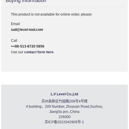
Buying Information
This product is not available for online order, please:
Email
sail@level-tool.com
Call
++86-513-8720 5856
Use our
contact form here
L.V Level Co.,Ltd
苏州高新区竹园路209号4号楼
4 building，209 Number, Zhuyuan Road,Suzhou,
JiangSu pro.,China
226000
苏ICP备2022042909号-1