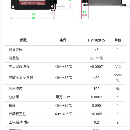
参数
条件
HVT829T5
单位
测量范围
±5
°
测量轴
X、Y 轴
零点温度漂移
-40～+85℃
±0.0007
°/℃
ppm/
灵敏度温度系数
-40～+85℃
≤50
℃
频率响应
100
Hz
分辨率
带宽 5Hz
0.0007
°
精度
-40～+85℃
0.005
°
长期稳定性
-40～+85℃
<0.005
°
上电启动时间
0.2
s