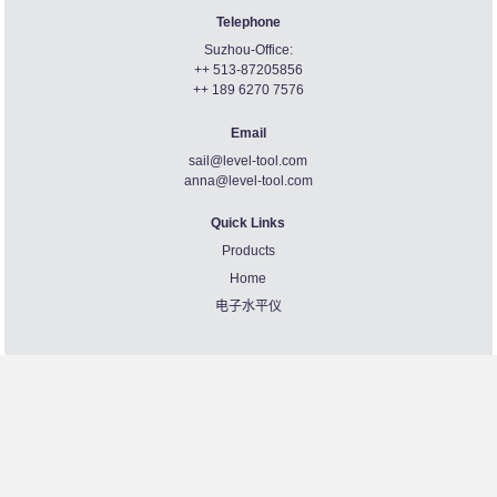
Telephone
Suzhou-Office:
++ 513-87205856
++ 189 6270 7576
Email
sail@level-tool.com
anna@level-tool.com
Quick Links
Products
Home
电子水平仪