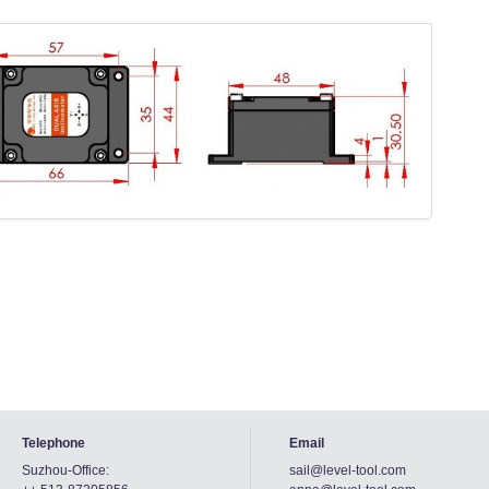
Telephone
Email
Suzhou-Office:
sail@level-tool.com