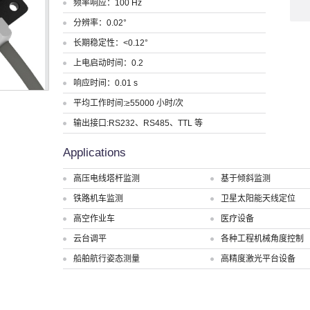
频率响应：100 Hz
分辨率：0.02°
长期稳定性：<0.12°
上电启动时间：0.2
响应时间：0.01 s
平均工作时间:≥55000 小时/次
输出接口:RS232、RS485、TTL 等
Applications
高压电线塔杆监测
基于倾斜监测
铁路机车监测
卫星太阳能天线定位
高空作业车
医疗设备
云台调平
各种工程机械角度控制
船舶航行姿态测量
高精度激光平台设备