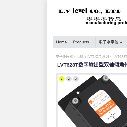
Home
Products
»
电子水平仪
»
电子传感器
»
低精度LVT6XXT 系列
»
LVT6
LVT628T数字输出型双轴倾角
1
2
3