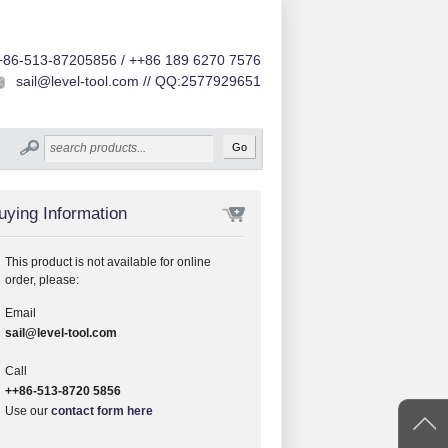
+86-513-87205856 / ++86 189 6270 7576
sail@level-tool.com // QQ:2577929651
uying Information
This product is not available for online
order, please:
Email
sail@level-tool.com
Call
++86-513-8720 5856
Use our
contact form here