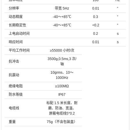
频率响应
100
Hz
分辨率
带宽 5Hz
0.01
°
动态精度
-40～+85℃
0.3
°
长期稳定性
-40～+85℃
<0.2
°
上电启动时间
0.2
s
响应时间
0.01
s
平均工作时间
≥55000 小时/次
3500g,0.5ms,3 次/
抗冲击
轴
10grms、10～
抗震动
1000Hz
绝缘电阻
≥100MΩ
防水等级
IP67
标配 1.5 米长度、耐
电缆线
磨、防油、宽温、
屏蔽电缆线5*0.2
重量
75g（不含包装盒）