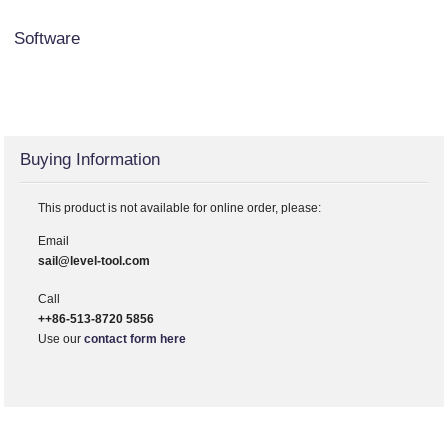
Software
Buying Information
This product is not available for online order, please:
Email
sail@level-tool.com
Call
++86-513-8720 5856
Use our
contact form here