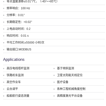
零点温度漂移±0.01°/℃，（-40～+85℃）
频率响应：100 Hz
分辨率：0.01°
长期稳定性：<0.02°
上电启动时间：0.2
响应时间：0.01 s
平均工作时间:≥55000 小时/次
输出接口:MODBUS
Applications
高压电线塔杆监测
基于倾斜监测
铁路机车监测
卫星太阳能天线定位
高空作业车
医疗设备
云台调平
各种工程机械角度控制
船舶航行姿态测量
高精度激光平台设备