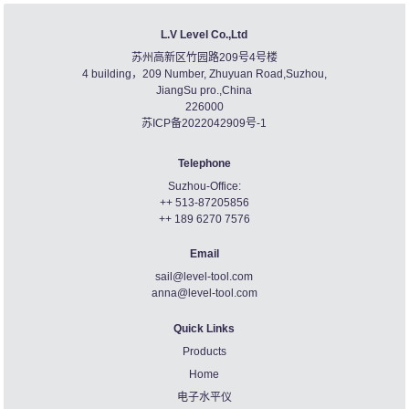
L.V Level Co.,Ltd
苏州高新区竹园路209号4号楼
4 building，209 Number, Zhuyuan Road,Suzhou,
JiangSu pro.,China
226000
苏ICP备2022042909号-1
Telephone
Suzhou-Office:
++ 513-87205856
++ 189 6270 7576
Email
sail@level-tool.com
anna@level-tool.com
Quick Links
Products
Home
电子水平仪