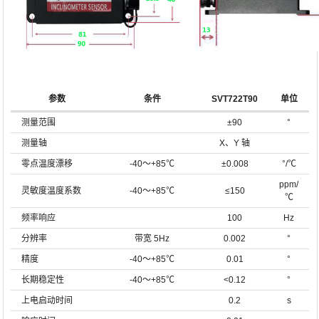
参数
条件
SVT722T90
单位
测量范围
±90
°
测量轴
X、Y 轴
零点温度漂移
-40～+85℃
±0.008
°/℃
ppm/
灵敏度温度系数
-40～+85℃
≤150
℃
频率响应
100
Hz
分辨率
带宽 5Hz
0.002
°
精度
-40～+85℃
0.01
°
长期稳定性
-40～+85℃
<0.12
°
上电启动时间
0.2
s