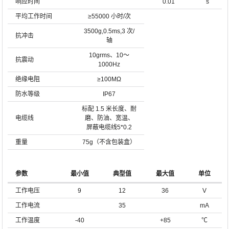
响应时间
0.01
s
平均工作时间
≥55000 小时/次
3500g,0.5ms,3 次/
抗冲击
轴
10grms、10～
抗震动
1000Hz
绝缘电阻
≥100MΩ
防水等级
IP67
标配 1.5 米长度、耐
电缆线
磨、防油、宽温、
屏蔽电缆线5*0.2
重量
75g（不含包装盒）
参数
最小值
典型值
最大值
单位
工作电压
9
12
36
V
工作电流
35
mA
工作温度
-40
+85
℃