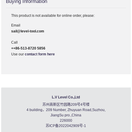
Buying Information
This product is not available for online order, please:
Email
sail@level-tool.com
Call
++86-513-8720 5856
Use our
contact form here
L.V Level Co.,Ltd
苏州高新区竹园路209号4号楼
4 building，209 Number, Zhuyuan Road,Suzhou,
JiangSu pro.,China
226000
苏ICP备2022042909号-1