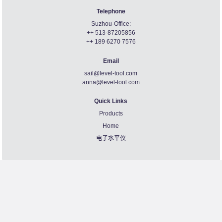
Telephone
Suzhou-Office:
++ 513-87205856
++ 189 6270 7576
Email
sail@level-tool.com
anna@level-tool.com
Quick Links
Products
Home
电子水平仪