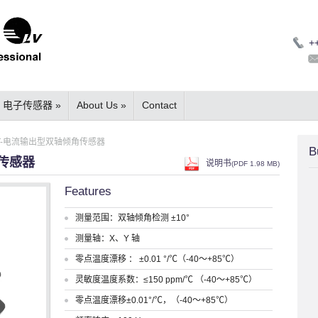
+
电子传感器
»
About Us
»
Contact
9T-电流输出型双轴倾角传感器
B
角传感器
说明书
(
PDF
1.98 MB)
Features
测量范围：双轴倾角检测 ±10°
测量轴：X、Y 轴
零点温度漂移 ： ±0.01 °/℃（-40～+85℃）
灵敏度温度系数：≤150 ppm/℃ （-40～+85℃）
零点温度漂移±0.01°/℃，（-40～+85℃）