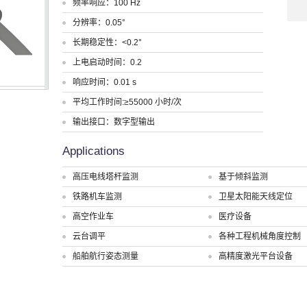
频率响应：100 Hz
分辨率：0.05°
长期稳定性：<0.2°
上电启动时间：0.2
响应时间：0.01 s
平均工作时间:≥55000 小时/次
输出接口：数字型输出
Applications
高压电线塔杆监测
基于倾斜监测
铁路机车监测
卫星太阳能天线定位
高空作业车
医疗设备
云台调平
各种工程机械角度控制
船舶航行姿态测量
高精度激光平台设备