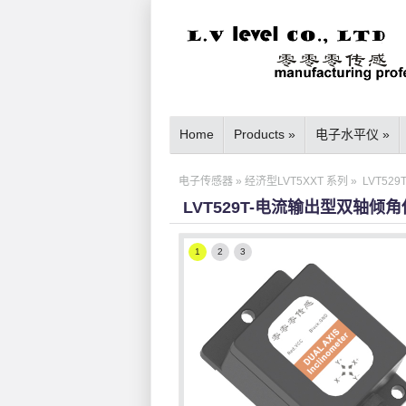
Home
Products
»
电子水平仪
»
电子传感器
»
经济型LVT5XXT 系列
»
LVT52
LVT529T-电流输出型双轴倾
1
2
3