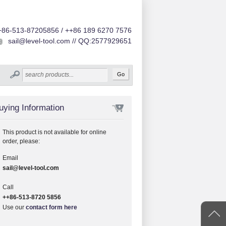
+86-513-87205856 / ++86 189 6270 7576
sail@level-tool.com // QQ:2577929651
uying Information
This product is not available for online
order, please:
Email
sail@level-tool.com
Call
++86-513-8720 5856
Use our
contact form here